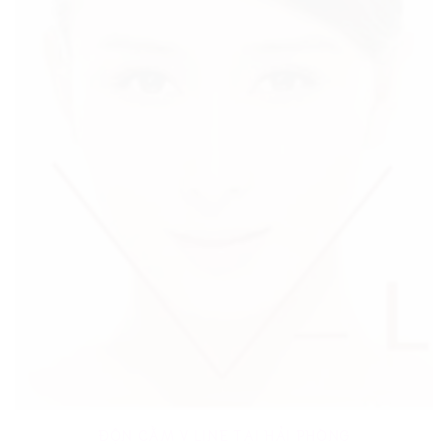
ĐỘN CẰM V LINE TẠI HẢI PHÒNG