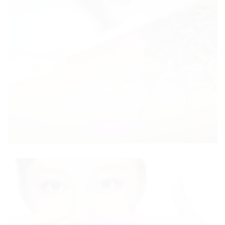
XÓA XĂM KHÔNG ĐỂ LẠI SẸO TẠI HẢI
PHÒNG
Xoá xăm tại Hải Phòng uy tín, an toàn, không biến
chứng Xăm hình là...
XEM TIẾP
THU GỌN CÁNH MŨI TẠI HẢI PHÒNG