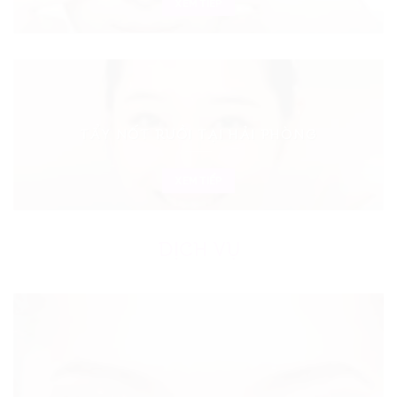
XEM TIẾP
TẨY NỐT RUỒI TẠI HẢI PHÒNG
XEM TIẾP
DỊCH VỤ