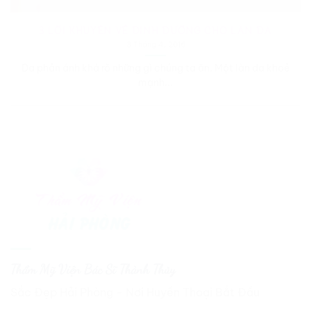
3 LỜI KHUYÊN VỀ DINH DƯỠNG CHO LÀN DA
3 Tháng 4, 2016
Da phản ánh khá rõ những gì chúng ta ăn. Một làn da khoẻ
mạnh...
Thẩm Mỹ Viện Bác Sĩ Thành Thủy
Sắc Đẹp Hải Phòng - Nơi Huyền Thoại Bắt Đầu