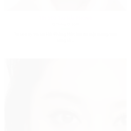
TRỊ SẸO TẠI HẢI PHÒNG
12 Tháng 12, 2019
Trị sẹo uy tín tại Hải Phòng Một làn da mịn màng tươi
sáng là...