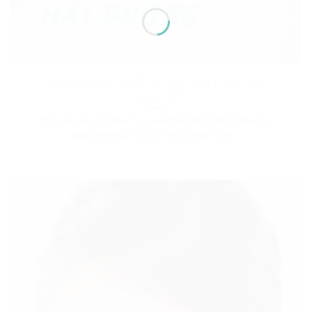
CÔNG NGHỆ LASER Q-SWITCHED ND YAG
6 Tháng 4, 2016
Tổng quan về Laser Q-switched ND YAG: Laser Q-
switched ND YAG là một phát minh...