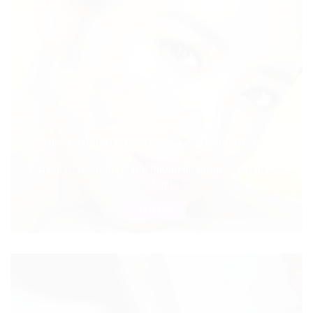
ĐỊA CHỈ TRỊ SẸO LÕM TẠI HẢI PHÒNG
Địa chỉ trị sẹo lõm tại Hải Phòng an toàn, hiệu quả Sẹo
lõm hình...
XEM TIẾP