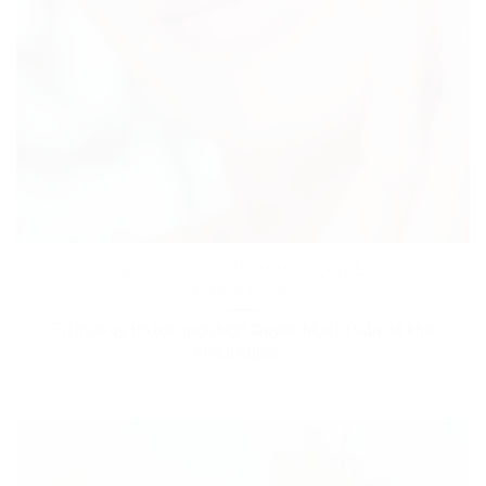
TRỊ MỤN TẠI QUẬN NGÔ QUYỀN
12 Tháng 12, 2019
Trị mụn uy tín tại quận Ngô Quyền Mụn là vấn đề khá
nhiều người...