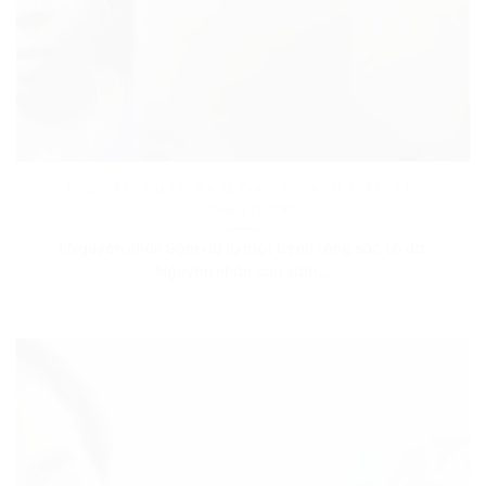
NGUYÊN NHÂN SẠM DA VÀ CÁCH ĐIỀU TRỊ
29 Tháng 12, 2017
1.Nguyên nhân Sạm da là một bệnh tăng sắc tố da.
Nguyên nhân của sạm...