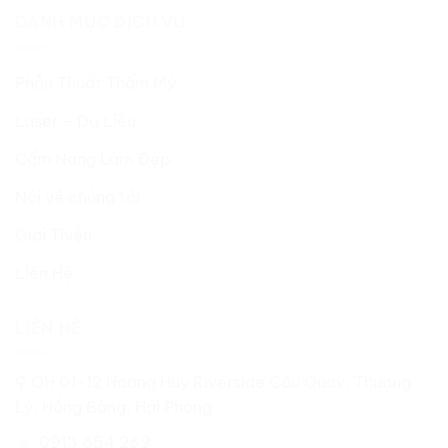
DANH MỤC DỊCH VỤ
Phẫu Thuật Thẩm Mỹ
Laser – Da Liễu
Cẩm Nang Làm Đẹp
Nói về chúng tôi
Giới Thiệu
Liên Hệ
LIÊN HỆ
⚲ OH 01-12 Hoàng Huy Riverside Cầu Quay, Thượng
Lý, Hồng Bàng, Hải Phòng
☏ 0913 654 269