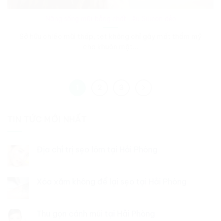
Nâng sống mũi bằng chất liệu Silicon dẻo
Sở hữu chiếc mũi thấp, tẹt không chỉ gây mất thẩm mỹ
cho khuôn mặt...
1
2
3
TIN TỨC MỚI NHẤT
Địa chỉ trị sẹo lõm tại Hải Phòng
Xóa xăm không để lại sẹo tại Hải Phòng
Thu gọn cánh mũi tại Hải Phòng