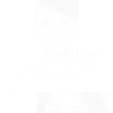
Độn cằm V line tại Hải Phòng
Độn cằm Vline Hải Phòng an toàn, không đau Một gương
mặt thanh tú, một...