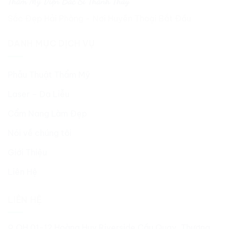
Thẩm Mỹ Viện Bác Sĩ Thành Thủy
Sắc Đẹp Hải Phòng - Nơi Huyền Thoại Bắt Đầu
DANH MỤC DỊCH VỤ
Phẫu Thuật Thẩm Mỹ
Laser – Da Liễu
Cẩm Nang Làm Đẹp
Nói về chúng tôi
Giới Thiệu
Liên Hệ
LIÊN HỆ
⚲ OH 01-12 Hoàng Huy Riverside Cầu Quay, Thượng