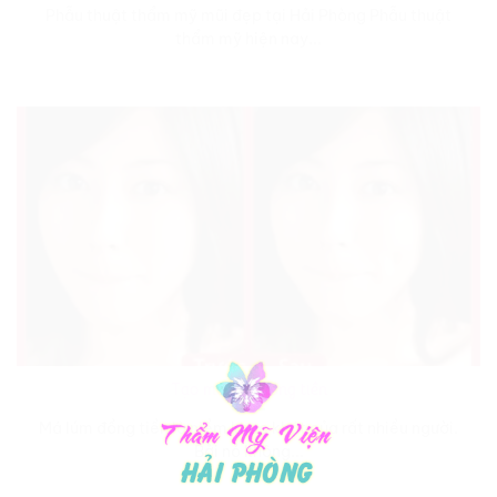
Phẫu thuật thẩm mỹ mũi đẹp tại Hải Phòng Phẫu thuật
thẩm mỹ hiện nay...
Tạo má lúm đồng tiền
Má lúm đồng tiền là niềm khao khát của rất nhiều người.
Bởi nó không...