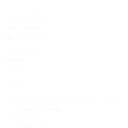
Phẫu Thuật Thẩm Mỹ
Laser – Da Liễu
Cẩm Nang Làm Đẹp
Nói về chúng tôi
Giới Thiệu
Liên Hệ
LIÊN HỆ
⚲ OH 01-12 Hoàng Huy Riverside Cầu Quay, Thượng
Lý, Hồng Bàng, Hải Phòng
☏ 0913 654 269
02253 509 339