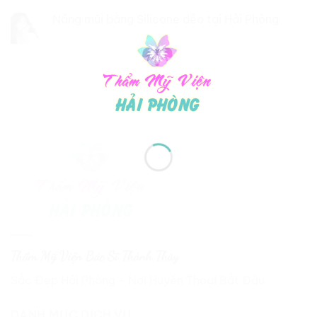
Nâng mũi bằng Silicone dẻo tại Hải Phòng
Thẩm Mỹ Viện Bác Sĩ Thành Thủy
Sắc Đẹp Hải Phòng - Nơi Huyền Thoại Bắt Đầu
DANH MỤC DỊCH VỤ