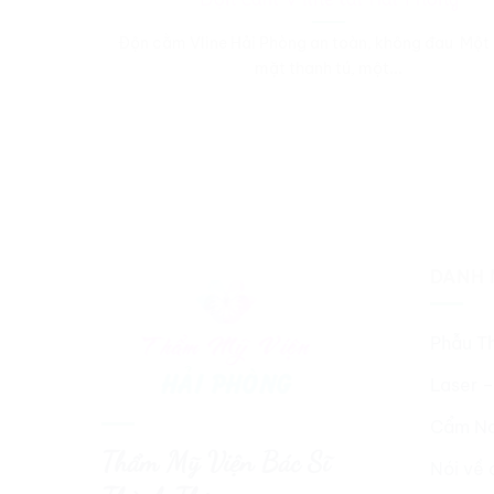
Độn cằm Vline Hải Phòng an toàn, không đau Một
mặt thanh tú, một...
DANH 
Phẫu T
Laser –
Cẩm Na
Thẩm Mỹ Viện Bác Sĩ
Nói về 