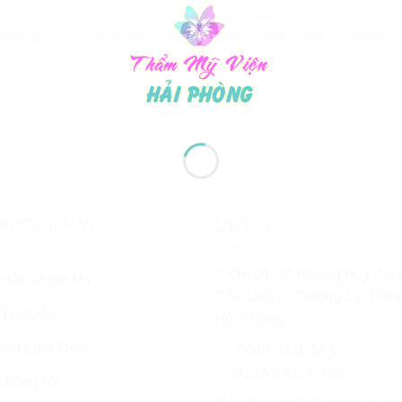
 gương
Một chiếc cằm đẹp là một chiếc cằm có độ nhô, đ
hài hòa,...
MỤC DỊCH VỤ
LIÊN HỆ
⚲ OH 01-12 Hoàng Huy Rive
huật Thẩm Mỹ
Cầu Quay, Thượng Lý, Hồn
 Da Liễu
Hải Phòng
ng Làm Đẹp
☏ 0913 654 269
02253 509 339
chúng tôi