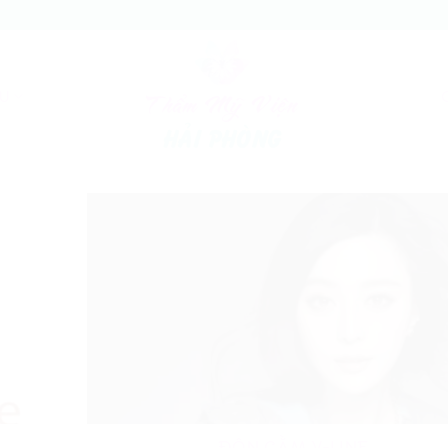
ỄU
ĐỘN CẰM V-LINE