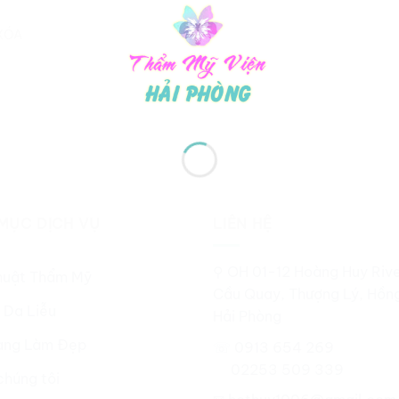
 XÓA
MỤC DỊCH VỤ
LIÊN HỆ
⚲ OH 01-12 Hoàng Huy Rive
huật Thẩm Mỹ
Cầu Quay, Thượng Lý, Hồn
 Da Liễu
Hải Phòng
ng Làm Đẹp
☏ 0913 654 269
02253 509 339
chúng tôi