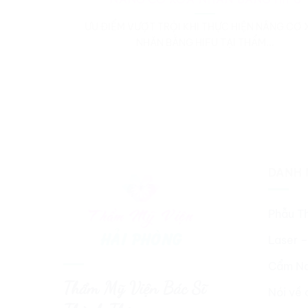
ƯU ĐIỂM VƯỢT TRỘI KHI THỰC HIỆN NÂNG CƠ
NHĂN BẰNG HIFU TẠI THẨM...
DANH 
Phẫu T
Laser –
Cẩm Na
Thẩm Mỹ Viện Bác Sĩ
Nói về 