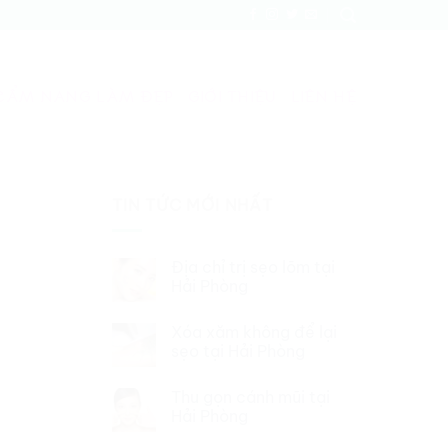
CẨM NANG LÀM ĐẸP
GIỚI THIỆU
LIÊN HỆ
TIN TỨC MỚI NHẤT
Địa chỉ trị sẹo lõm tại
Hải Phòng
Xóa xăm không để lại
sẹo tại Hải Phòng
Thu gọn cánh mũi tại
Hải Phòng