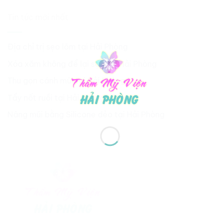
Tin tức mới nhất
Địa chỉ trị sẹo lõm tại Hải Phòng
Xóa xăm không để lại sẹo tại Hải Phòng
Thu gọn cánh mũi tại Hải Phòng
Tẩy nốt ruồi tại Hải Phòng
Nâng mũi bằng Silicone dẻo tại Hải Phòng