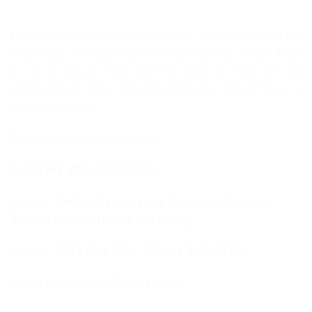
Hi vọng với những tư vấn trên tất cả các bạn đã lựa
chọn được trung tâm uy tín Thẩm mỹ viện Thành Thuỷ
là cơ sở mà các bạn đặt trọn niềm tin. Hãy đến với
chúng tôi để nghe đội ngũ chăm sóc khách hàng tư
vấn tận tình hơn.
Thông tin chi tiết xin liên hệ:
THẨM MỸ VIỆN HẢI PHÒNG
Địa chỉ:
OH 01-12 Hoàng Huy Riverside Cầu Quay,
Thượng Lý, Hồng Bàng, Hải Phòng
Hotline:
0913 654 269
–
02253 350 9339
Email:
hothuy1006@gmail.com