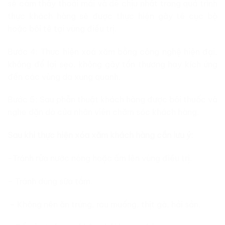
sẽ cảm thấy thoải mái và dễ chịu nhất trong quá trình
thực khách hàng sẽ được thực hiện gây tê cục bộ
hoặc bôi tê tại vùng điều trị.
Bước 4: Thực hiện xoá xăm bằng công nghệ hiện đại,
không để lại sẹo, không gây tổn thương hay kích ứng
đến các vùng da xung quanh.
Bước 5: Sau phẫn thuật khách hàng được bôi thuốc và
nghe dặn dò của nhân viên chăm sóc khách hàng.
Sau khi thực hiện xóa xăm khách hàng cần lưu ý:
-Tránh rửa nước nóng hoặc ấm lên vùng điều trị.
– Tránh dùng sữa tắm.
– Không nên ăn trứng, rau muống, thịt gà, hải sản.