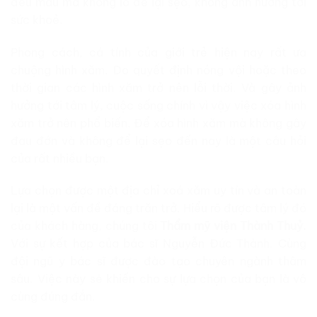
đều màu mà không lo để lại sẹo, không ảnh hưởng tới
sức khoẻ.
Phong cách, cá tính của giới trẻ hiện nay rất ưa
chuộng hình xăm. Do quyết định nóng vội hoặc theo
thời gian các hình xăm trở nên lỗi thời. Và gây ảnh
hưởng tới tâm lý, cuộc sống chính vì vậy việc xóa hình
xăm trở nên phổ biến. Để xóa hình xăm mà không gây
đau đớn và không để lại sẹo đến nay là một câu hỏi
của rất nhiều bạn.
Lựa chọn được một địa chỉ xoá xăm uy tín và an toàn
lại là một vấn đề đáng trăn trở. Hiểu rõ được tâm lý đó
của khách hàng, chúng tôi
Thẩm mỹ viện Thành Thuỷ.
Với sự kết hợp của bác sĩ Nguyễn Đức Thành. Cùng
đội ngũ y bác sĩ được đào tạo chuyên ngành thâm
sâu. Việc này sẽ khiến cho sự lựa chọn của bạn là vô
cùng đúng đắn.