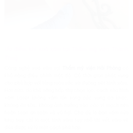
Ưu điểm khi xoá xăm tại Thẩm mỹ viện Thành
Thuỷ
Công nghệ xoá xăm tại
Thẩm mỹ viện Hải Phòng
có
khả năng điều chỉnh mật độ. Cả thời gian phát xung
cho phù hợp với từng màu sắc và đường nét hình xăm.
Hơn nữa, do khả năng hấp thụ chọn lọc, cách xóa hình
xăm Laser không xâm lấn sang các vùng da khác,
không ăn sâu, không ảnh hưởng vào các vi mạch nên
hoàn toàn an toàn và vô hại. Cho dù là bạn xăm nửa
lưng hay chỉ là một hình xăm tay nhỏ thì vết xăm sẽ
đều được xử lý một cách phù hợp.