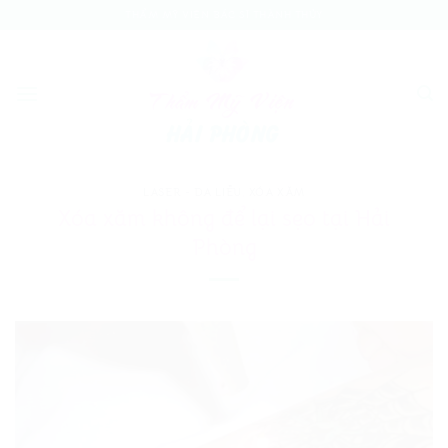
Bỏ
THẨM MỸ VIỆN BÁC SĨ THÀNH THỦY
qua
nội
dung
LASER - DA LIỄU
,
XÓA XĂM
Xóa xăm không để lại sẹo tại Hải
Phòng