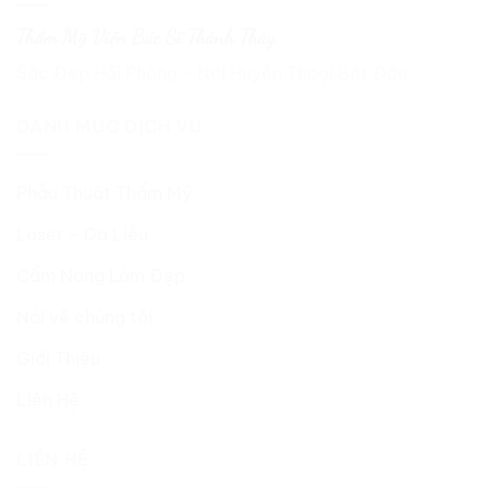
Thẩm Mỹ Viện Bác Sĩ Thành Thủy
Sắc Đẹp Hải Phòng - Nơi Huyền Thoại Bắt Đầu
DANH MỤC DỊCH VỤ
Phẫu Thuật Thẩm Mỹ
Laser – Da Liễu
Cẩm Nang Làm Đẹp
Nói về chúng tôi
Giới Thiệu
Liên Hệ
LIÊN HỆ