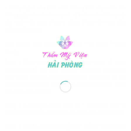
– Công nghệ xóa hình xăm không làm xây xước da,
không gây nên vết thương hở và hoàn toàn không cần
cắt rạch như các phương pháp khác nên xóa xăm
không để lại sẹo.
Các bước xoá xăm tại Thẩm mỹ viện Thành
Thuỷ
Bước 1: Thăm khám và tư vấn Khách hàng sẽ được
thăm khám để xác định mức độ nông sâu, đậm nhạt,
kích thước và màu sắc thực tế của xăm hình. Từ đó,
bác sỹ sẽ lựa chọn bước sóng và tần số laser thích
hợp cho việc điều trị.
Bước 2: Làm sạch vùng điều trị – Đeo kính bảo hộ
chuẩn và che mắt để bảo vệ an toàn cho khách hàng.
Bước 3: Bôi tê, đợi tê ít nhất 30’. Để có khách hàng