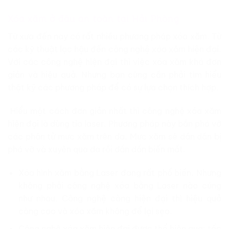
Xóa xăm ở đâu an toàn tại Hải Phòng
Từ xưa đến nay có rất nhiều phương pháp xóa xăm. Từ
các kỹ thuật lạc hậu đến công nghệ xóa xăm hiện đại.
Với các công nghệ hiện đại thì việc xóa xăm khá đơn
giản và hiệu quả. Nhưng bạn cũng cần phải tìm hiểu
thật kỹ các phương pháp để có sự lựa chọn thích hợp.
Hiểu một cách đơn giản nhất thì công nghệ xóa xăm
hiện đại là dùng tia laser. Phương pháp này bắn phá vỡ
các phân tử mực xăm trên da. Mực xăm sẽ dần dần bị
phá vỡ và xuyên qua da rồi dần dần biến mất.
Xóa hình xăm bằng Laser đang rất phổ biến. Nhưng
không phải công nghệ xóa bằng Laser nào cũng
như nhau. Công nghệ càng hiện đại thì hiệu quả
càng cao và xóa xăm không để lại sẹo.
Công nghệ xóa xăm hiện đại được thể hiện qua: tốc