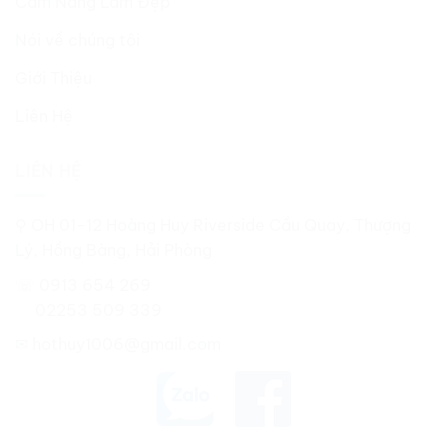
Cẩm Nang Làm Đẹp
Nói về chúng tôi
Giới Thiệu
Liên Hệ
LIÊN HỆ
⚲ OH 01-12 Hoàng Huy Riverside Cầu Quay, Thượng
Lý, Hồng Bàng, Hải Phòng
☏ 0913 654 269
02253 509 339
✉
hothuy1006@gmail.com