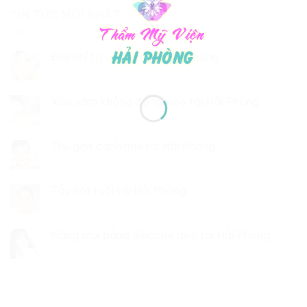
TIN TỨC MỚI NHẤT
Địa chỉ trị sẹo lõm tại Hải Phòng
Xóa xăm không để lại sẹo tại Hải Phòng
Thu gọn cánh mũi tại Hải Phòng
Tẩy nốt ruồi tại Hải Phòng
Nâng mũi bằng Silicone dẻo tại Hải Phòng