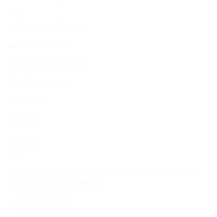
Phẫu Thuật Thẩm Mỹ
Laser – Da Liễu
Cẩm Nang Làm Đẹp
Nói về chúng tôi
Giới Thiệu
Liên Hệ
LIÊN HỆ
⚲ OH 01-12 Hoàng Huy Riverside Cầu Quay, Thượng
Lý, Hồng Bàng, Hải Phòng
☏ 0913 654 269
02253 509 339