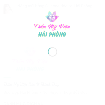
Nâng mũi bằng Silicone dẻo tại Hải Phòng
Thẩm Mỹ Viện Bác Sĩ Thành Thủy
Sắc Đẹp Hải Phòng - Nơi Huyền Thoại Bắt Đầu
DANH MỤC DỊCH VỤ