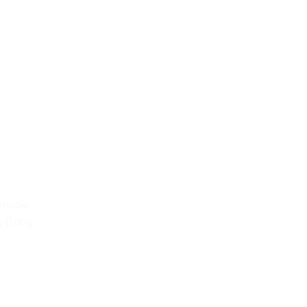
rside
g Bàng,