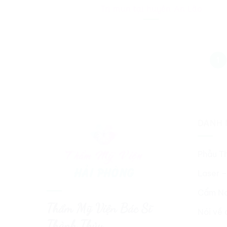
Trị mụn tại huyện An Lão
1
DANH 
Phẫu T
Laser –
Cẩm Na
Thẩm Mỹ Viện Bác Sĩ
Nói về 
Thành Thủy