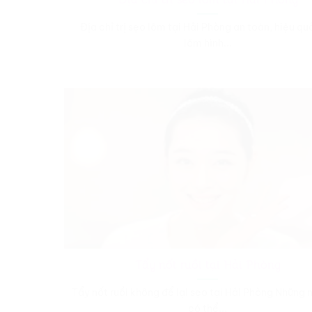
Địa chỉ trị sẹo lõm tại Hải Phòng an toàn, hiệu q
lõm hình...
Tẩy nốt ruồi tại Hải Phòng
Tẩy nốt ruồi không để lại sẹo tại Hải Phòng Những n
có thể...