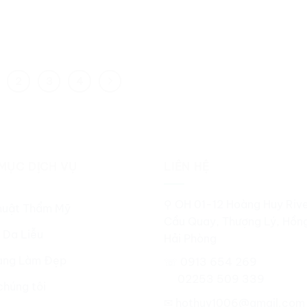
2
3
4
MỤC DỊCH VỤ
LIÊN HỆ
⚲ OH 01-12 Hoàng Huy Rive
huật Thẩm Mỹ
Cầu Quay, Thượng Lý, Hồn
 Da Liễu
Hải Phòng
ng Làm Đẹp
☏ 0913 654 269
02253 509 339
chúng tôi
✉
hothuy1006@gmail.com