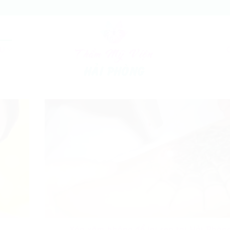
ỄU
Xóa xăm không để lại sẹo tại Hải Phòn