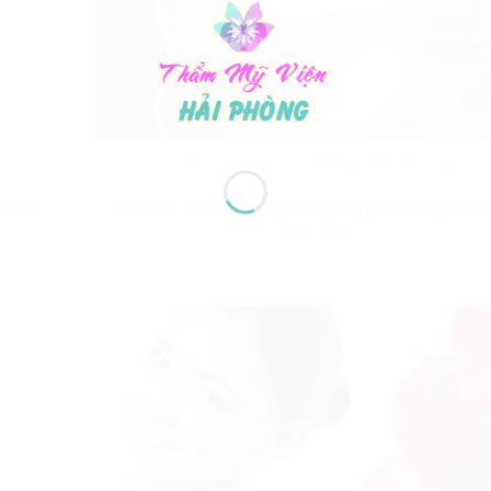
Trị mụn uy tín ở đâu Hải Phòng
ấn đề
Ở đâu trị mụn uy tín tại Hải Phòng Mụn không ảnh 
nhiều đến...