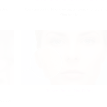
uả Sẹo
Xoá xăm tại Hải Phòng uy tín, an toàn, không biến
Xăm hình là...
Trị sẹo lõm tại Hải Phòng
ốt ruồi