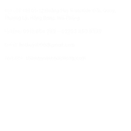
Địa chỉ:
OH 01-12 Hoàng Huy Riverside Cầu Quay,
Thượng Lý, Hồng Bàng, Hải Phòng
Hotline:
0913 654 269
–
02253 350 9339
Email:
hothuy1006@gmail.com
Website:
thammyvienhaiphong.com