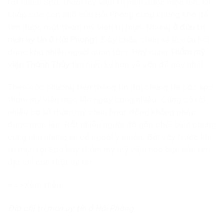
rất nhiều Spa, thẩm mỹ viện trị mụn được mọc lên. Đi
khắp các con phố của Hải Phòng cũng không khó để
tìm được một thẩm mỹ viện trị mụn. Nhưng
ở đâu trị
mụn uy tín ở Hải Phòng
? Đây chắc chắn sẽ là câu hỏi
được khá nhiều người quan tâm. Hãy cùng
Thẩm mỹ
viện Thành Thủy
tìm hiểu kỹ hơn về vấn đề này nhé!
Theo các phương tiện thông tin đại chúng thì các spa,
thẩm mỹ viện mọc lên ngày càng nhiều. Cũng có rất
nhiều cơ sở thẩm mỹ chui, hoạt động không phép
được mọc lên. Rất nhiều người đã gặp phải biến chứng
cũng như những sự cố ngoài ý muốn. Bởi vậy trước khi
trị mụn tại Spa hay thẩm mỹ mỹ viện nào bạn nên tìm
địa chỉ nào thật uy tín.
==>Xem thêm
Địa chỉ trị mụn uy tín ở Hải Phòng