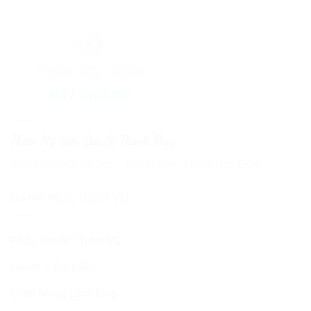
Thẩm Mỹ Viện Bác Sĩ Thành Thủy
Sắc Đẹp Hải Phòng - Nơi Huyền Thoại Bắt Đầu
DANH MỤC DỊCH VỤ
Phẫu Thuật Thẩm Mỹ
Laser – Da Liễu
Cẩm Nang Làm Đẹp