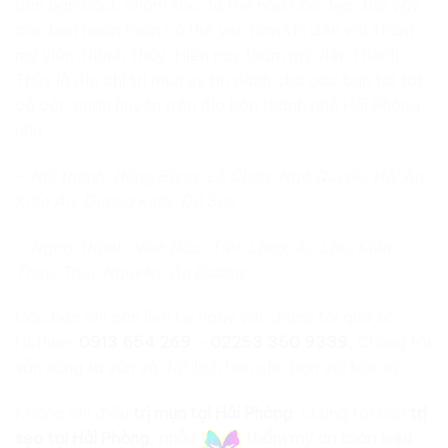
dẫn bạn cách chăm sóc da thế nào cho đẹp. Bởi vậy
các bạn hoàn toàn có thể yên tâm khi đến với Thẩm
mỹ viện Thành Thủy. Hiện nay thẩm mỹ viện Thành
Thủy là địa chỉ trị mụn uy tín dành cho các bạn tại tất
cả các quận huyện trên địa bàn thành phố Hải Phòng
như
–
Nội thành: Hồng Bàng, Lê Chân, Ngô Quyền, Hải An,
Kiến An, Dương Kinh, Đồ Sơn
– Ngoại thành: Vĩnh Bảo, Tiên Lãng, An Lão, Kiến
Thụy, Thủy Nguyên, An Dương
Các bạn chỉ cần liên hệ ngay với chúng tôi qua số
Hotline:
0913 654 269
–
02253 350 9339
. Chúng tôi
sẵn sàng tư vấn và đặt lịch hẹn cho bạn với bác sỹ.
Không chỉ điều
trị mụn tại Hải Phòng
, chúng tôi còn
trị
sẹo tại Hải Phòng
,
phẫu thuật thẩm mỹ an toàn hiệu