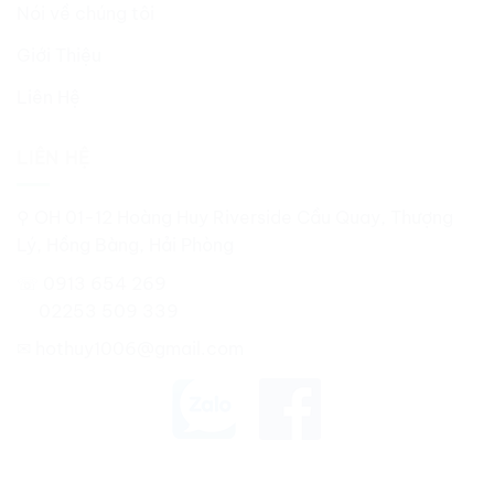
Nói về chúng tôi
Giới Thiệu
Liên Hệ
LIÊN HỆ
⚲ OH 01-12 Hoàng Huy Riverside Cầu Quay, Thượng
Lý, Hồng Bàng, Hải Phòng
☏ 0913 654 269
02253 509 339
✉
hothuy1006@gmail.com