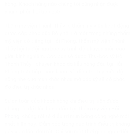
hàng. Khách hàng nào chúng tôi cũng nhận được
những phản hồi tích cực.
Thẩm mỹ viện Thành Thủy là thẩm mỹ viện hoạt động
được cấp phép của Bô y tế. Là một trong những thẩm
mỹ viện có tiếng tại Hải Phòng, thẩm mỹ viện Thành
Thủy hội tụ đội ngũ bác sỹ trình độ chuyên môn cao,
giàu kinh nghiệm. Các bạn sẽ được Ths-bác sỹ Hồ
Thanh Thủy- chuyên khoa da liễu hàng đầu tại Hải
Phòng trực tiếp thăm khám và điều trị. Tùy mức độ
nặng nhẹ của mụn khác nhau mà bác sỹ sẽ có phác
đồ điều trị khác nhau.
Sự an toàn của khách hàng khi điều trị luôn được
chúng tôi đặt lên hàng đầu.Tại
Thẩm mỹ viện Hải
Phòng
, chúng tôi sẽ điều trị mụn bằng công nghệ mới
nhất hiện nay. Đảm bảo trong quá trình điều trị không
gây xâm lấn, đau rát. Chỉ sau một thời gian ngắn điều