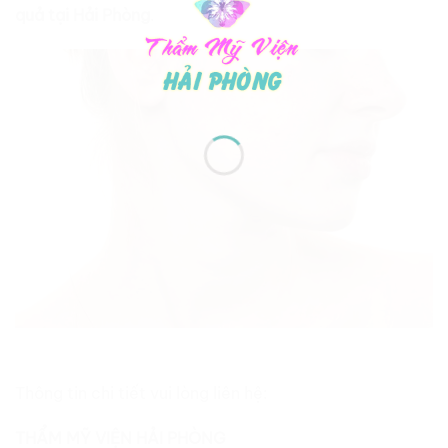
quả tại Hải Phòng
.
Thông tin chi tiết vui lòng liên hệ:
THẨM MỸ VIỆN HẢI PHÒNG