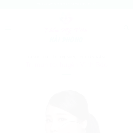
Bỏ
THẨM MỸ VIỆN BÁC SĨ THÀNH THỦY
qua
nội
dung
LASER - DA LIỄU
,
TRỊ MỤN, TRỊ THÂM NÁM
Trị mụn tại huyện Vĩnh Bảo