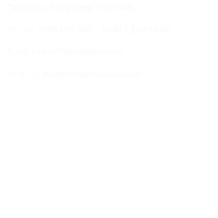
Thượng Lý, Hồng Bàng, Hải Phòng
Hotline:
0913 654 269
–
02253 350 9339
Email:
hothuy1006@gmail.com
Website:
thammyvienhaiphong.com