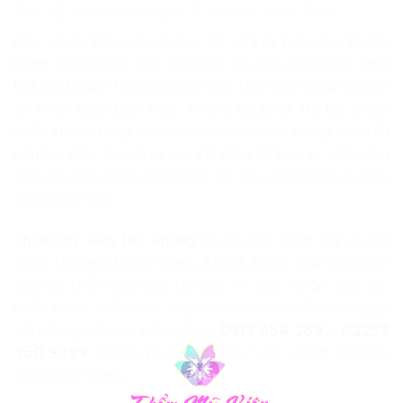
Bác sỹ chữa mụn giỏi ở huyện Vĩnh Bảo
Bác sỹ da liễu của chúng tôi sẽ kết hợp cho khách
hàng dùng thuốc bôi vào buổi tối nếu cần thiết. Cam
kết với khách hàng chỉ sau một thời gian điều trị mụn
sẽ hoàn toàn biến mất, không tái phát trở lại. Chắc
chắn khách hàng sẽ có được làn da mịn màng tươi tắn
hơn lúc đầu. Ngoài ra sau khi điều trị bác sỹ sẽ hướng
dẫn cho bạn cách chăm sóc da để có một làn da đẹp
như mong đợi.
Thẩm mỹ viện Hải Phòng
là địa chỉ thẩm mỹ uy tín
dành cho mọi khách hàng. Khách hàng quan tâm đến
dịch vụ thẩm mỹ như: trị mụn, trị sẹo, chăm sóc da,
phẫu thuật thẩm mỹ. Hãy nhấc máy và liên lạc ngay
với chúng tôi qua số Hotline:
0913 654 269
–
02253
350 9339
. Chúng tôi sẵn sàng tư vấn và đặt lịch hẹn
cho khách hàng.