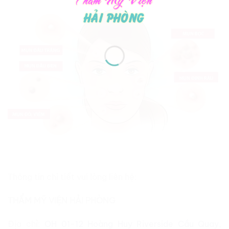
Thông tin chi tiết vui lòng liên hệ:
THẨM MỸ VIỆN HẢI PHÒNG
Địa chỉ:
OH 01-12 Hoàng Huy Riverside Cầu Quay,