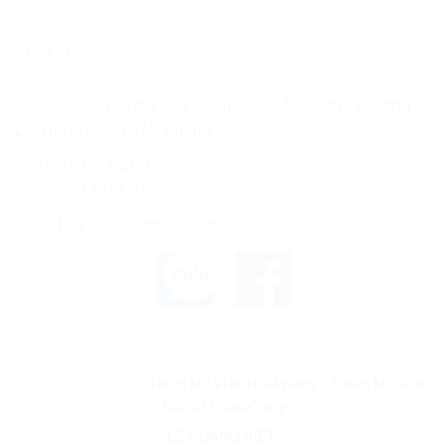
LIÊN HỆ
⚲ OH 01-12 Hoàng Huy Riverside Cầu Quay, Thượng
Lý, Hồng Bàng, Hải Phòng
☏ 0913 654 269
02253 509 339
✉
hothuy1006@gmail.com
Copyright 2026 ©
Thẩm Mỹ Viện Hải Phòng - Thẩm Mỹ Viện
Bác Sĩ Thành Thủy
Designer by
LE HOANG VIET