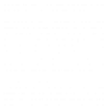
Bởi trước khi điều trị cho khách hàng chúng tôi luôn
đặt sự an toàn của khách hàng lên hàng đầu.
Hơn nữa đội ngũ bác sỹ của chúng tôi đều là những
người có trình độ chuyên môn cao. Đến với Thẩm mỹ
viện Thành Thủy, bạn sẽ được thăm khám và điều trị
bởi bác sỹ chuyên khoa da liễu hàng đầu tại Hải
Phòng. Đó là Ths-Bs Hồ Thanh Thủy – một trong
những người có bàn tay vàng từng điều trị mụn, sẹo
cũng như chăm sóc da chuyên sâu cho rất nhiều khách
hàng. Và hầu như với đối tượng khách hàng nào chúng
tôi cũng luôn nhận được những phản hồi tích cực.
Tùy từng trường hợp khách hàng bị mụn nặng nhẹ khác
nhau. Bác sỹ của chúng tôi sẽ thăm khám, tìm hiểu
nguyên nhân gây mụn. Và sau đó bác sỹ sẽ đưa ra
những phác đồ điều trị mụn phù hợp nhất cho từng
người. Tại Thẩm mỹ viện Thành Thủy, chúng tôi sẽ áp