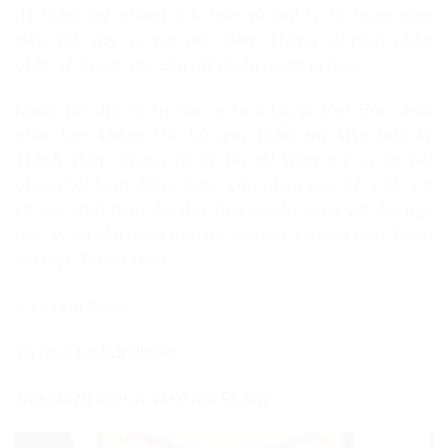
đề thẩm mỹ, những ai bị mụn sẽ mất tự tin trong giao
tiếp. Bởi vậy trị mụn dứt điểm, không tái phát chắc
chắn sẽ là mơ ước của rất nhiều người bị mụn.
Nhắc đến địa chỉ trị mụn uy tín ở huyện Vĩnh Bảo chắc
chắn bạn không thể bỏ qua
Thẩm mỹ viện bác sỹ
Thành Thủy.
Chúng tôi là địa chỉ thẩm mỹ uy tín bởi
chúng tôi hoạt động được cấp phép của Bộ y tế. Cơ
sở vật chất hiện đại đạt tiêu chuẩn cùng với đội ngũ
bác sỹ da liễu hàng đầu đã làm nên thương hiệu Thẩm
mỹ viện Thành Thủy.
==>Xem thêm
Trị mụn tại Hải Phòng
Địa chỉ trị mụn uy tín ở Hải Phòng