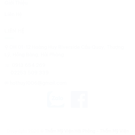
Giới Thiệu
Liên Hệ
LIÊN HỆ
⚲ OH 01-12 Hoàng Huy Riverside Cầu Quay, Thượng
Lý, Hồng Bàng, Hải Phòng
☏ 0913 654 269
02253 509 339
✉
hothuy1006@gmail.com
Copyright 2026 ©
Thẩm Mỹ Viện Hải Phòng - Thẩm Mỹ Viện