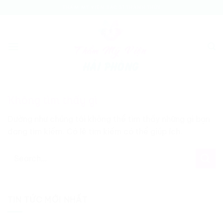
Bỏ
THẨM MỸ VIỆN BÁC SĨ THÀNH THỦY
qua
nội
dung
Không tìm thấy gì
Dường như chúng tôi không thể tìm thấy những gì bạn
đang tìm kiếm. Có lẽ tìm kiếm có thể giúp ích.
TIN TỨC MỚI NHẤT