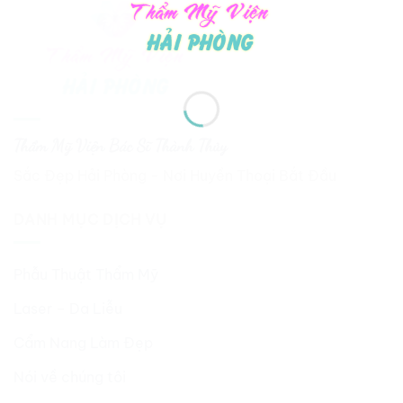
Thẩm Mỹ Viện Bác Sĩ Thành Thủy
Sắc Đẹp Hải Phòng - Nơi Huyền Thoại Bắt Đầu
DANH MỤC DỊCH VỤ
Phẫu Thuật Thẩm Mỹ
Laser – Da Liễu
Cẩm Nang Làm Đẹp
Nói về chúng tôi